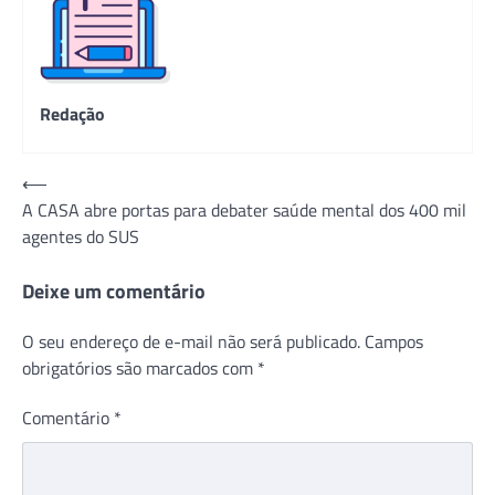
Redação
Navegação
⟵
A CASA abre portas para debater saúde mental dos 400 mil
de
agentes do SUS
Post
Deixe um comentário
O seu endereço de e-mail não será publicado.
Campos
obrigatórios são marcados com
*
Comentário
*