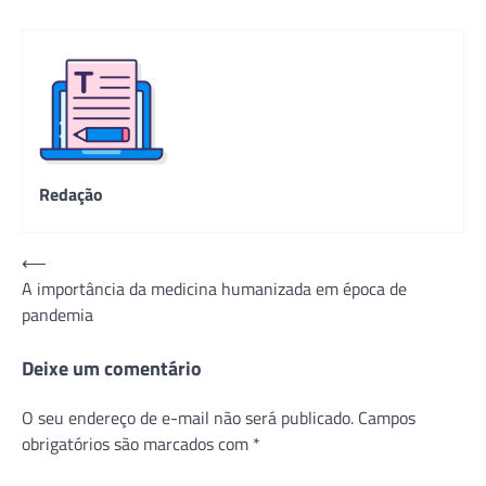
Redação
Navegação
⟵
A importância da medicina humanizada em época de
de
pandemia
Post
Deixe um comentário
O seu endereço de e-mail não será publicado.
Campos
obrigatórios são marcados com
*