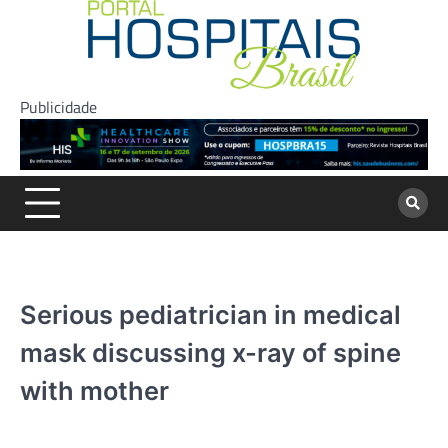
Skip
to
content
Publicidade
Serious pediatrician in medical
mask discussing x-ray of spine
with mother