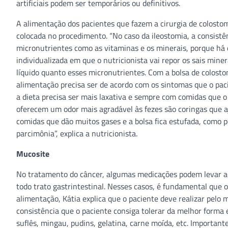
artificiais podem ser temporários ou definitivos.
A alimentação dos pacientes que fazem a cirurgia de colosto
colocada no procedimento. “No caso da ileostomia, a consistên
micronutrientes como as vitaminas e os minerais, porque há 
individualizada em que o nutricionista vai repor os sais mine
líquido quanto esses micronutrientes. Com a bolsa de colosto
alimentação precisa ser de acordo com os sintomas que o paci
a dieta precisa ser mais laxativa e sempre com comidas que o
oferecem um odor mais agradável às fezes são coringas que 
comidas que dão muitos gases e a bolsa fica estufada, como p
parcimônia”, explica a nutricionista.
Mucosite
No tratamento do câncer, algumas medicações podem levar ao
todo trato gastrintestinal. Nesses casos, é fundamental que 
alimentação, Kátia explica que o paciente deve realizar pelo 
consistência que o paciente consiga tolerar da melhor forma 
suflês, mingau, pudins, gelatina, carne moída, etc. Importan