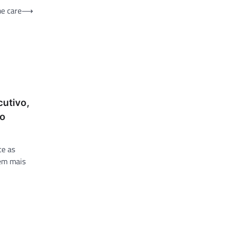
e care
⟶
cutivo,
no
ce as
 em mais