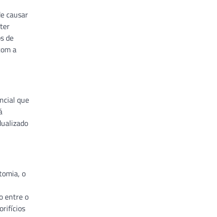
de causar
ter
s de
com a
ncial que
á
dualizado
tomia, o
o entre o
rifícios