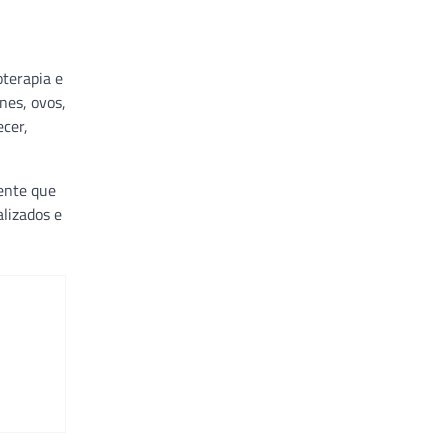
oterapia e
nes, ovos,
ecer,
ente que
lizados e