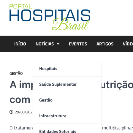
Skip
to
content
INÍCIO
NOTÍCIAS
EVENTOS
ARTIGOS
VÍDE
Hospitais
GESTÃO
A importância da nutriçã
Saúde Suplementar
com câncer
Gestão
29/03/2021
Infraestrutura
O tratamento oncológico requer atendimento multidisciplina
Entidades Setoriais