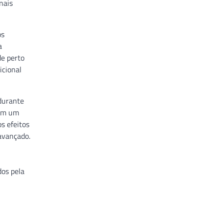
nais
os
a
de perto
icional
 durante
Com um
s efeitos
avançado.
dos pela