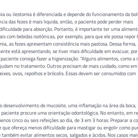
mia ou ilestomia é diferenciada e depende do funcionamento da bol
cia das fezes é mais liquida, então, o paciente pode perder mais
dificuldade para absorção. Portanto, é importante ter uma alimen
rais com bebidas isotônicas, por exemplo, para que ele possa repor 
mia, as fezes apresentam consistência mais pastosa. Dessa forma,
ente está apresentando, se tiver mais dificuldade em evacuar, po
 paciente consiga fazer a higienização. “Alguns alimentos, como a
ajudam no tratamento. Outros precisam de mais cuidado, como em
eixes, ovos, repolhos e brócolis. Essas devem ser consumidos com
 desenvolvimento de mucosite, uma inflamação na área da boca, 
o paciente procure uma orientação odontológica. No entanto, em re
menos cinco ou seis refeições ao dia, de 3 em 3 horas. Preparar a c
e que ofereça menos dificuldade para mastigar ou engolir como pu
te também evitar alimentos secos, salgados e ácidos. Nos casos mai