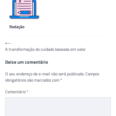
Redação
Navegação
⟵
A transformação do cuidado baseada em valor
de
Post
Deixe um comentário
O seu endereço de e-mail não será publicado.
Campos
obrigatórios são marcados com
*
Comentário
*