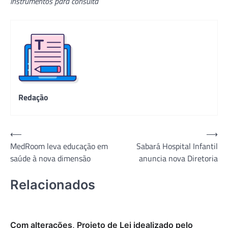
instrumentos para consulta
Redação
Navegação
⟵
⟶
MedRoom leva educação em
Sabará Hospital Infantil
de
saúde à nova dimensão
anuncia nova Diretoria
Post
Relacionados
Com alterações, Projeto de Lei idealizado pelo