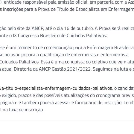
), entidade responsável pela emissão oficial, em parceria com a As
as inscrições para a Prova de Título de Especialista em Enfermage
ão pelo site da ANCP, até o dia 16 de outubro. A Prova será realiz
nte o IX Congresso Brasileiro de Cuidados Paliativos.
“esse é um momento de comemoração para a Enfermagem Brasileira
so no avanço para a qualificação de enfermeiras e enfermeiros a
idados Paliativos. Essa é uma conquista do coletivo que vem at
a atual Diretoria da ANCP Gestão 2021/2022. Seguimos na luta e 
rova-titulo-especialista-enfermagem-cuidados-paliativos
, o candida
 exigido, prazos e das possíveis atualizações do cronograma previs
 página ele também poderá acessar e formulário de inscrição. Lem
 na taxa de inscrição.