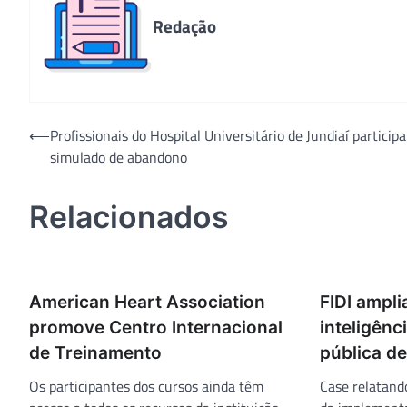
Redação
Navegação
⟵
Profissionais do Hospital Universitário de Jundiaí particip
simulado de abandono
de
Post
Relacionados
American Heart Association
FIDI ampli
promove Centro Internacional
inteligênci
de Treinamento
pública d
Os participantes dos cursos ainda têm
Case relatand