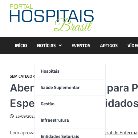
Skip
to
content
INÍCIO
NOTÍCIAS
EVENTOS
ARTIGOS
VÍDE
Hospitais
SEM CATEGORIA
Abertas inscrições para P
Saúde Suplementar
Especialista em Cuidados
Gestão
25/09/2022
Infraestrutura
Com aprovação do registro pelo
Conselho Federal de Enferma
Entidades Setoriais