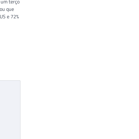
 um terço
tou que
SUS e 72%