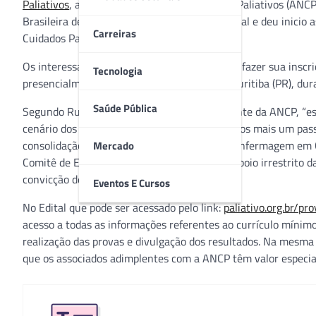
Paliativos
, a Academia Nacional de Cuidados Paliativos (ANCP
Brasileira de Enfermagem (ABEn), lançou Edital e deu inicio 
Carreiras
Cuidados Paliativos.
Os interessados na obtenção do Título podem fazer sua inscriç
Tecnologia
presencialmente no dia 2 de novembro, em Curitiba (PR), dura
Saúde Pública
Segundo Rudval Souza da Silva, vice-presidente da ANCP, 
cenário dos Cuidados Paliativos e, juntos damos mais um pas
consolidação do campo de conhecimento da Enfermagem em Cu
Mercado
Comitê de Enfermagem da ANCP e que tem apoio irrestrito d
convicção de que juntos somos mais fortes”.
Eventos E Cursos
No Edital que pode ser acessado pelo link:
paliativo.org.br/p
acesso a todas as informações referentes ao currículo mínimo
realização das provas e divulgação dos resultados. Na mesma
que os associados adimplentes com a ANCP têm valor especial