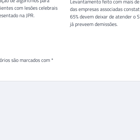
ção de algoritmos para
Levantamento feito com mais de
cientes com lesões celebrais
das empresas associadas consta
resentado na JPR.
65% devem deixar de atender o 
já preveem demissões.
órios são marcados com
*