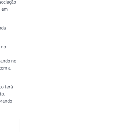
sociação
m em
ada
 no
uando no
com a
to terá
to,
brando