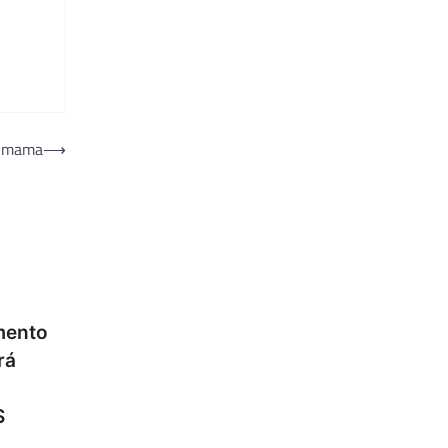
e mama
⟶
mento
rá
S