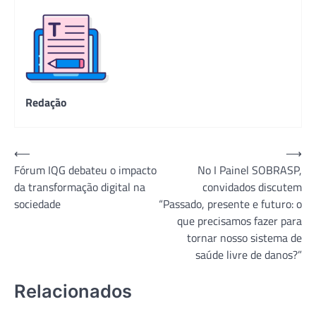
Redação
Navegação
⟵
⟶
Fórum IQG debateu o impacto
No I Painel SOBRASP,
de
da transformação digital na
convidados discutem
Post
sociedade
“Passado, presente e futuro: o
que precisamos fazer para
tornar nosso sistema de
saúde livre de danos?”
Relacionados