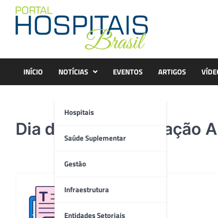
Skip
to
content
INÍCIO
NOTÍCIAS
EVENTOS
ARTIGOS
VÍDE
Hospitais
Dia da Conscientização A
Saúde Suplementar
Gestão
Infraestrutura
Redação
Entidades Setoriais