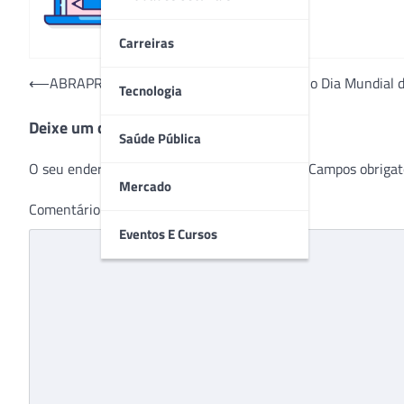
Carreiras
Navegação
⟵
ABRAPRAXIA realiza evento para celebrar o Dia Mundial da
Tecnologia
de
Deixe um comentário
Post
Saúde Pública
O seu endereço de e-mail não será publicado.
Campos obrigat
Mercado
Comentário
*
Eventos E Cursos