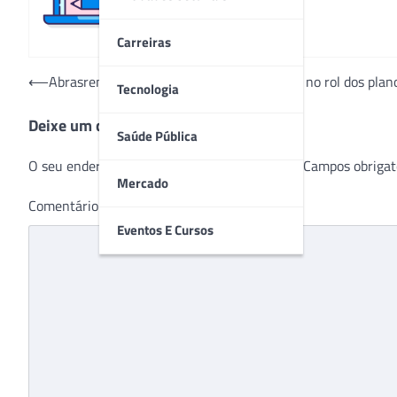
Carreiras
Navegação
⟵
Abrasrenal cobra inclusão de terapia renal no rol dos pla
Tecnologia
de
Deixe um comentário
Post
Saúde Pública
O seu endereço de e-mail não será publicado.
Campos obrigat
Mercado
Comentário
*
Eventos E Cursos