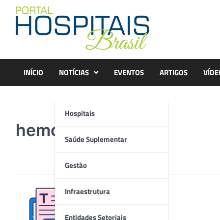
Skip
to
content
INÍCIO
NOTÍCIAS
EVENTOS
ARTIGOS
VÍDE
Hospitais
hemo
Saúde Suplementar
Gestão
Infraestrutura
Redação
Entidades Setoriais