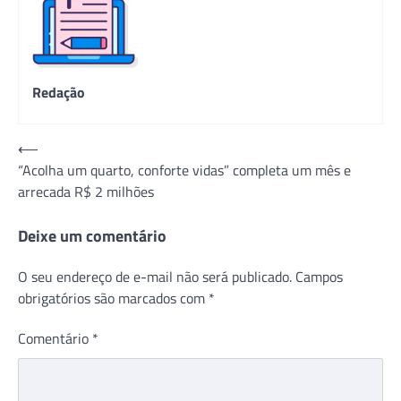
Redação
Navegação
⟵
“Acolha um quarto, conforte vidas” completa um mês e
de
arrecada R$ 2 milhões
Post
Deixe um comentário
O seu endereço de e-mail não será publicado.
Campos
obrigatórios são marcados com
*
Comentário
*