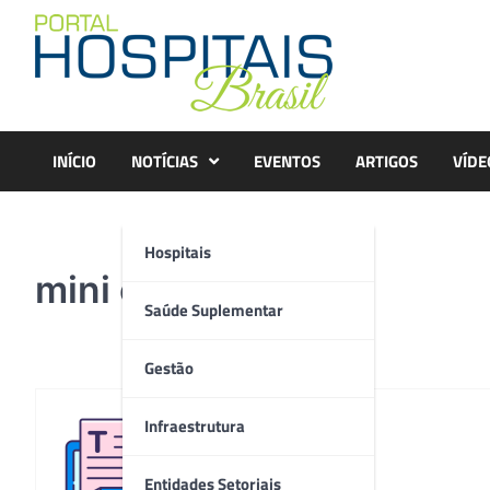
Skip
to
content
INÍCIO
NOTÍCIAS
EVENTOS
ARTIGOS
VÍDE
Hospitais
mini oto
Saúde Suplementar
Gestão
Infraestrutura
Redação
Entidades Setoriais