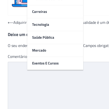
Carreiras
Navegação
⟵
Adquirir um instrumento diagnóstico de qualidade é um 
Tecnologia
de
Deixe um comentário
Post
Saúde Pública
O seu endereço de e-mail não será publicado.
Campos obrigat
Mercado
Comentário
*
Eventos E Cursos