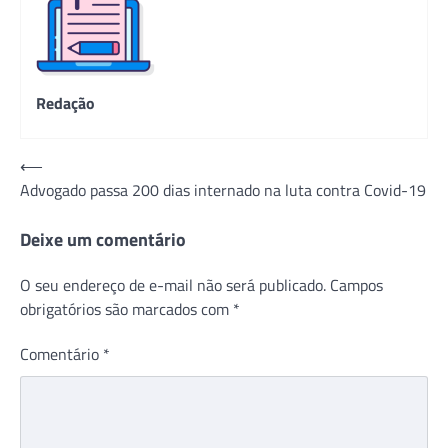
Redação
Navegação
⟵
Advogado passa 200 dias internado na luta contra Covid-19
de
Post
Deixe um comentário
O seu endereço de e-mail não será publicado.
Campos
obrigatórios são marcados com
*
Comentário
*