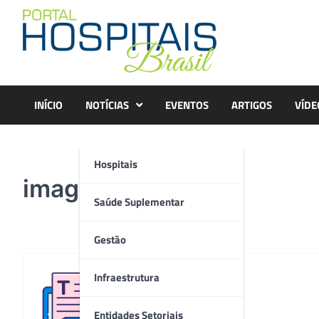
Skip
to
content
INÍCIO
NOTÍCIAS
EVENTOS
ARTIGOS
VÍDE
Hospitais
imagem
Saúde Suplementar
Gestão
Infraestrutura
Redação
Entidades Setoriais