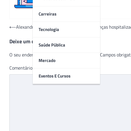
Carreiras
Navegação
⟵
Alexandra Richter conta história para crianças hospitaliz
Tecnologia
de
Deixe um comentário
Post
Saúde Pública
O seu endereço de e-mail não será publicado.
Campos obrigat
Mercado
Comentário
*
Eventos E Cursos