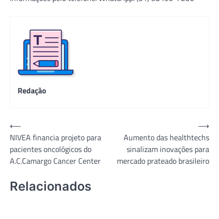
Redação
Navegação
⟵
⟶
NIVEA financia projeto para
Aumento das healthtechs
de
pacientes oncológicos do
sinalizam inovações para
Post
A.C.Camargo Cancer Center
mercado prateado brasileiro
Relacionados