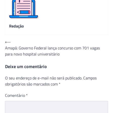
Redação
Navegação
⟵
Amapá: Governo Federal lança concurso com 701 vagas
de
para novo hospital universitário
Post
Deixe um comentário
O seu endereço de e-mail não será publicado.
Campos
obrigatórios são marcados com
*
Comentário
*