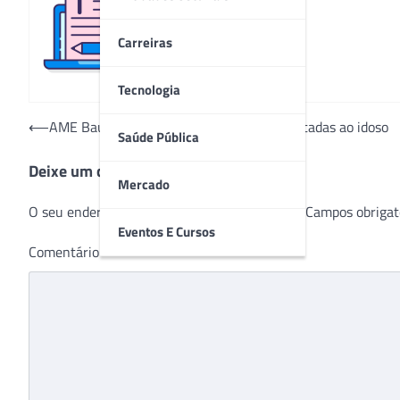
Redação
Carreiras
Tecnologia
Navegação
⟵
AME Bauru terá semana de atividades voltadas ao idoso
Saúde Pública
de
Deixe um comentário
Post
Mercado
O seu endereço de e-mail não será publicado.
Campos obrigat
Eventos E Cursos
Comentário
*