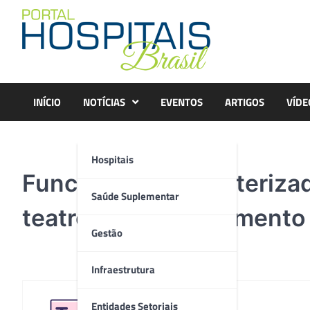
Skip
to
content
INÍCIO
NOTÍCIAS
EVENTOS
ARTIGOS
VÍDE
Hospitais
Funcionários caracteriza
Saúde Suplementar
teatro sobre acolhimento
Gestão
Infraestrutura
Entidades Setoriais