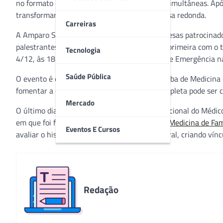
no formato on-line e contará com três salas simultâneas. Apó
transformarão em um auditório com uma mesa redonda.
Carreiras
A Amparo Saúde, além de ser umas das empresas patrocinador
palestrantes. Ele conduzirá duas palestras, a primeira com o 
Tecnologia
4/12, às 18h. A segunda será sobre Urgência e Emergência n
Saúde Pública
O evento é organizado pela Associação Capixaba de Medicina d
fomentar a especialidade. A programação completa pode ser 
Mercado
O último dia do congresso é também o Dia Nacional do Médic
em que foi fundada a
Sociedade Brasileira de Medicina de F
Eventos E Cursos
avaliar o histórico do paciente de forma integral, criando ví
Redação