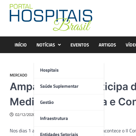
Skip
to
content
INÍCIO
NOTÍCIAS
EVENTOS
ARTIGOS
VÍDE
Hospitais
MERCADO
Amparo Saúde participa d
Saúde Suplementar
Medicina de Família e C
Gestão
02/12/2020
Infraestrutura
Nos dias 1 a 5 de dezembro, das 18h às 22h, acontece o II C
Entidades Setoriais