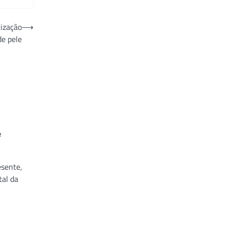
ização
⟶
de pele
e
esente,
tal da