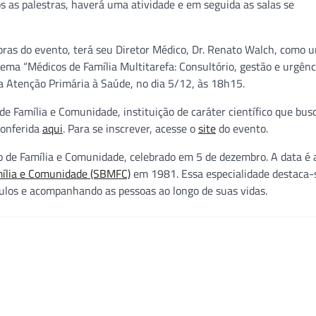
s as palestras, haverá uma atividade e em seguida as salas se
as do evento, terá seu Diretor Médico, Dr. Renato Walch, como 
tema “Médicos de Família Multitarefa: Consultório, gestão e urgênci
a Atenção Primária à Saúde, no dia 5/12, às 18h15.
e Família e Comunidade, instituição de caráter científico que bus
conferida
aqui
. Para se inscrever, acesse o
site
do evento.
o de Família e Comunidade, celebrado em 5 de dezembro. A data é
amília e Comunidade (SBMFC)
em 1981. Essa especialidade destaca-
nculos e acompanhando as pessoas ao longo de suas vidas.