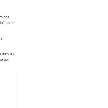
um dos
a”, no dia
ca
 a mesma
se por