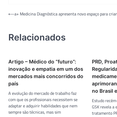
Navegação
⟵
a+ Medicina Diagnóstica apresenta novo espaço para cria
de
Post
Relacionados
Artigo – Médico do “futuro”:
PRD, Proat
inovação e empatia em um dos
Regularid
mercados mais concorridos do
medicame
país
aprimoran
no Brasil
A evolução do mercado de trabalho faz
com que os profissionais necessitem se
Estudo recém-
adaptar e adquirir habilidades que nem
GSK revela a 
sempre são técnicas, mas sim
tratamento PR