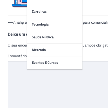
Carreiras
Navegação
⟵
Anahp e Informa Markets firmam parceria para comerciali
Tecnologia
de
Deixe um comentário
Post
Saúde Pública
O seu endereço de e-mail não será publicado.
Campos obrigat
Mercado
Comentário
*
Eventos E Cursos