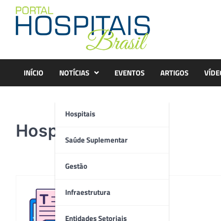
Skip
to
content
INÍCIO
NOTÍCIAS
EVENTOS
ARTIGOS
VÍDE
Hospitais
Hospitalar
Saúde Suplementar
Gestão
Infraestrutura
Redação
Entidades Setoriais