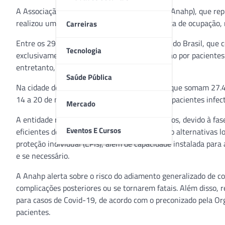
A Associação Nacional de Hospitais Privados (Anahp), que repr
realizou um levantamento interno sobre a taxa de ocupação,
Carreiras
Entre os 29 respondentes de diversas regiões do Brasil, que 
Tecnologia
exclusivamente à Covid-19, a taxa de ocupação por pacientes
entretanto, foi de 70%, no último mês.
Saúde Pública
Na cidade de São Paulo, os 10 respondentes, que somam 27.49
14 a 20 de novembro, a taxa de ocupação por pacientes infect
Mercado
A entidade ressalta que, os hospitais associados, devido à 
Eventos E Cursos
eficientes de cuidado e segurança, assim como alternativas 
proteção individual (EPIs), além de capacidade instalada par
e se necessário.
A Anahp alerta sobre o risco do adiamento generalizado de c
complicações posteriores ou se tornarem fatais. Além disso, 
para casos de Covid-19, de acordo com o preconizado pela O
pacientes.