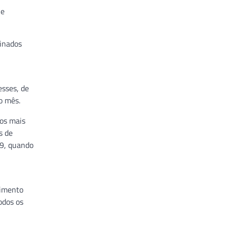
ue
tinados
esses, de
o mês.
los mais
s de
19, quando
dimento
odos os