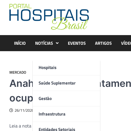
Skip
to
content
INÍCIO
NOTÍCIAS
EVENTOS
ARTIGOS
VÍDE
Hospitais
MERCADO
Anahp realiza levantamen
Saúde Suplementar
ocupação de leitos
Gestão
26/11/2020
Infraestrutura
Leia a nota na íntegra abaixo:
Entidades Setoriais