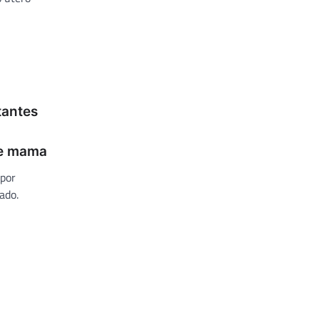
antes
de mama
 por
ado.