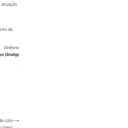
a atuação
ento da
Diretoria
os (Anahp)
de colo
⟶
o útero