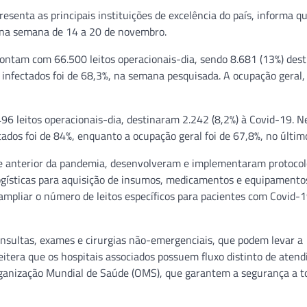
esenta as principais instituições de excelência do país, informa q
 na semana de 14 a 20 de novembro.
contam com 66.500 leitos operacionais-dia, sendo 8.681 (13%) des
 infectados foi de 68,3%, na semana pesquisada. A ocupação geral,
6 leitos operacionais-dia, destinaram 2.242 (8,2%) à Covid-19. N
ados foi de 84%, enquanto a ocupação geral foi de 67,8%, no últim
fase anterior da pandemia, desenvolveram e implementaram protoco
logísticas para aquisição de insumos, medicamentos e equipamento
a ampliar o número de leitos específicos para pacientes com Covid-
onsultas, exames e cirurgias não-emergenciais, que podem levar a
reitera que os hospitais associados possuem fluxo distinto de aten
rganização Mundial de Saúde (OMS), que garantem a segurança a t