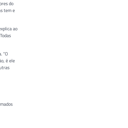
ores do
as tem e
xplica ao
 Todas
a. “O
o, é ele
utras
tomados