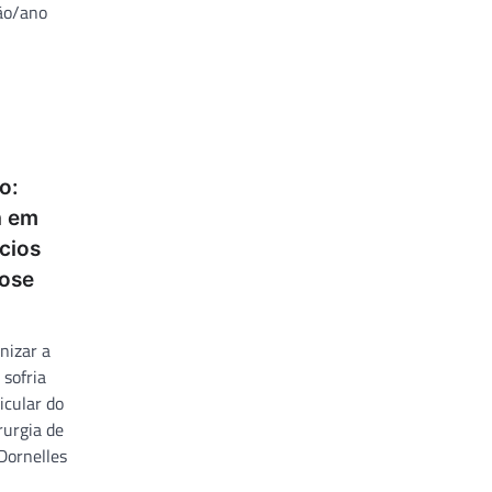
ão/ano
o:
a em
cios
rose
nizar a
sofria
icular do
irurgia de
Dornelles