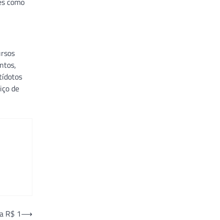
ves como
ursos
ntos,
tídotos
iço de
 a R$ 1
⟶