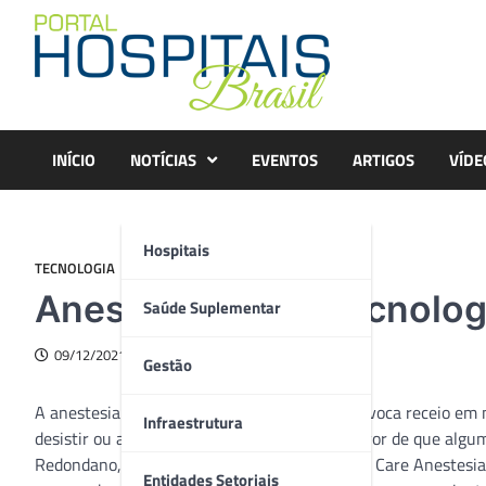
Skip
to
content
INÍCIO
NOTÍCIAS
EVENTOS
ARTIGOS
VÍDE
Hospitais
TECNOLOGIA
Anestesia geral: tecnolo
Saúde Suplementar
09/12/2021
Gestão
A anestesia geral é um procedimento que provoca receio em m
Infraestrutura
desistir ou adiar uma cirurgia apenas pelo pavor de que algu
Redondano, diretor-presidente do GCA (Grupo Care Anestesia)
Entidades Setoriais