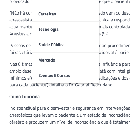
provocado por crenças, como por exemplo, a de que o paciente 
“Não há contraindicações a essa técnica. O medo vem do desc
Carreiras
anestesista explica ao paciente detalhes da técnica e respon
atualmente, temos as situações previsíveis e mais controlad
Tecnologia
Anestesia do Vera Cruz Hospital, em Campinas (SP).
Saúde Pública
Pessoas de qualquer idade podem se submeter ao procedimento,
faixas etárias, desde o intraútero e recém-nascidos até pacie
Mercado
Nas últimas décadas, a tecnologia teve grande influência para
amplo desenvolvimento de monitores, alguns até com inteligên
Eventos E Cursos
mínimos efeitos colaterais. Os avanços das medicações e dos
para cada paciente”, detalha o Dr. Gabriel Redondano.
Como funciona
Indispensável para o bem-estar e segurança em intervenções
anestésicos que levam o paciente a um estado de inconsciênci
cérebro e produzem um nível de inconsciência que é totalment