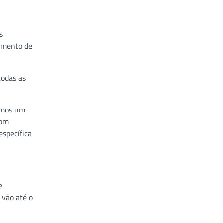
s
tamento de
todas as
vemos um
com
específica
e
 vão até o