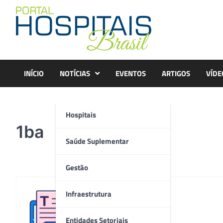
Skip
to
content
INÍCIO
NOTÍCIAS
EVENTOS
ARTIGOS
VÍDE
Hospitais
1ba
Saúde Suplementar
Gestão
Infraestrutura
Redação
Entidades Setoriais