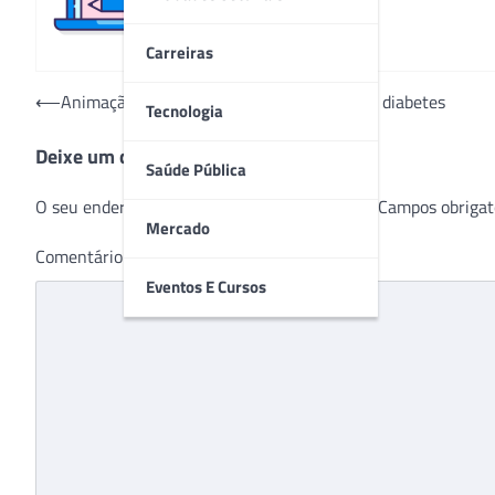
Carreiras
Navegação
⟵
Animação ensina crianças a lidarem com o diabetes
Tecnologia
de
Deixe um comentário
Post
Saúde Pública
O seu endereço de e-mail não será publicado.
Campos obrigat
Mercado
Comentário
*
Eventos E Cursos