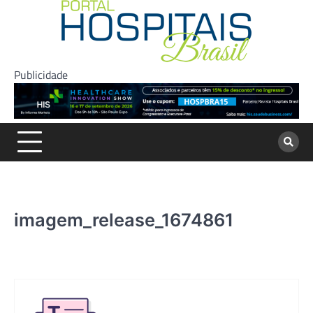
Skip
to
content
Publicidade
imagem_release_1674861