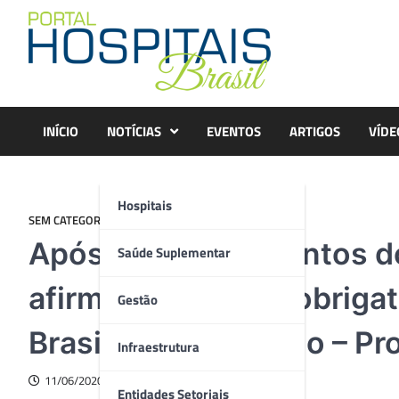
Skip
to
content
INÍCIO
NOTÍCIAS
EVENTOS
ARTIGOS
VÍDE
Hospitais
SEM CATEGORIA
Após questionamentos do
Saúde Suplementar
afirma que não há obrigat
Gestão
Brasil Conta Comigo – Pr
Infraestrutura
11/06/2020
Entidades Setoriais