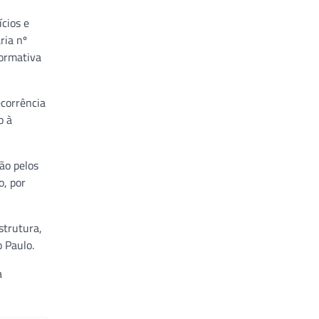
cios e
ria nº
normativa
corrência
o à
ão pelos
o, por
strutura,
 Paulo.
a