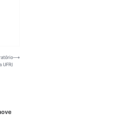
atório
⟶
a UFRJ
move