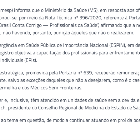
mesp) informa que o Ministério da Saúde (MS), em resposta aos ofí
nou-se, por meio da Nota Técnica nº 396/2020, referente à Porta
 Brasil Conta Comigo — Profissionais da Saúde”, afirmando que a 
, não havendo, portanto, punição àqueles que não o realizarem.
rgência em Saúde Pública de Importância Nacional (ESPIN), em de
egistro objetiva a capacitação dos profissionais para enfrentament
dividuais (EPIs).
 estratégica, promovida pela Portaria nº 639, receberão remuneraç
nte, salvo as exceções daqueles que não a desejarem, como é o cas
Vermelha e dos Médicos Sem Fronteiras.
 e, inclusive, têm atendido em unidades de saúde sem a devida e
ch, presidente do Conselho Regional de Medicina do Estado de São
o ao tema em questão, de modo a continuar atuando em prol da bo