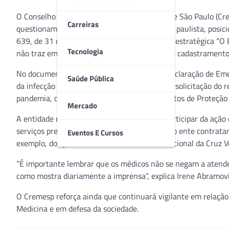
O Conselho Regional de Medicina do Estado de São Paulo (Cre
Carreiras
questionamentos demandados pela autarquia paulista, posicio
639, de 31 de março, que dispõe sobre a ação estratégica “O
Tecnologia
não traz em si o caráter de obrigatoriedade de cadastramento
No documento, o MS alegou que, diante da declaração de Eme
Saúde Pública
da infecção humana pelo novo Coronavírus, a solicitação do r
pandemia, de forma segura e com Equipamentos de Proteção In
Mercado
A entidade reitera que os interessados em participar da ação
serviços prestados, realizada diretamente pelo ente contrata
Eventos E Cursos
exemplo, dos pertencentes ao Comitê Internacional da Cruz 
“É importante lembrar que os médicos não se negam a atender
como mostra diariamente a imprensa”, explica Irene Abramovi
O Cremesp reforça ainda que continuará vigilante em relaçã
Medicina e em defesa da sociedade.