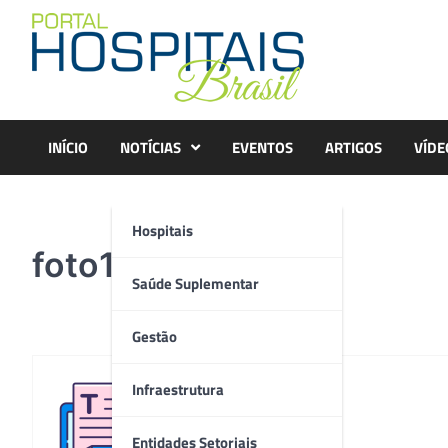
Skip
to
content
INÍCIO
NOTÍCIAS
EVENTOS
ARTIGOS
VÍDE
Hospitais
foto1
Saúde Suplementar
Gestão
Infraestrutura
Redação
Entidades Setoriais