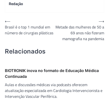
Redação
Navegação
⟵
⟶
Brasil é o top 1 mundial em
Metade das mulheres de 50 a
de
número de cirurgias plásticas
69 anos não fizeram
Post
mamografia na pandemia
Relacionados
BIOTRONIK inova no formato de Educação Médica
Continuada
Aulas e discussões médicas via podcasts oferecem
atualização especializada em Cardiologia Intervencionista e
Intervenção Vascular Periférica.