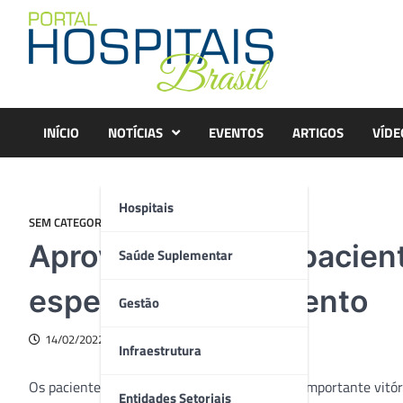
Skip
to
content
INÍCIO
NOTÍCIAS
EVENTOS
ARTIGOS
VÍDE
Hospitais
SEM CATEGORIA
Aprovação da MP: pacien
Saúde Suplementar
esperar por tratamento
Gestão
14/02/2022
Infraestrutura
Os pacientes oncológicos conquistaram uma importante vitór
Entidades Setoriais