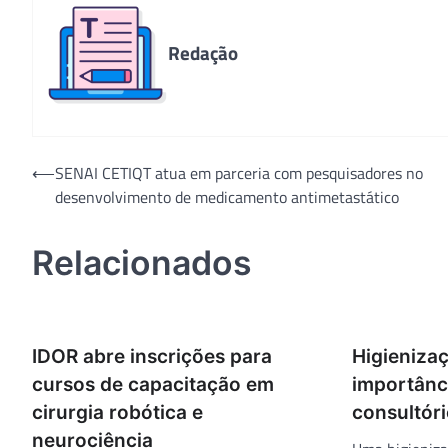
Redação
Navegação
⟵
SENAI CETIQT atua em parceria com pesquisadores no
desenvolvimento de medicamento antimetastático
de
Post
Relacionados
IDOR abre inscrições para
Higieniza
cursos de capacitação em
importânci
cirurgia robótica e
consultóri
neurociência