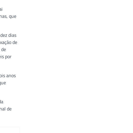
ai
nas, que
dez dias
ixação de
 de
is por
ois anos
que
da
nal de