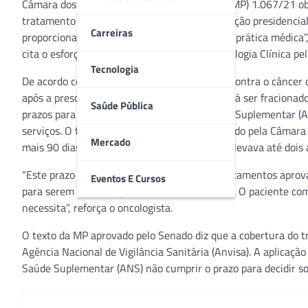
Câmara dos Deputados, a Medida Provisória (MP) 1.067/21 ob
tratamento do câncer. O texto segue para sanção presidencial
Carreiras
proporcionar um acesso mais rápido à melhor prática médica
cita o esforço da Sociedade Brasileira de Oncologia Clínica p
Tecnologia
De acordo com a MP, os medicamentos orais contra o câncer d
após a prescrição médica. O provimento poderá ser fracionado
Saúde Pública
prazos para que a Agência Nacional de Saúde Suplementar (A
serviços. O texto aprovado no Senado e mantido pela Câmara 
Mercado
mais 90 dias. Segundo parlamentares, a ANS levava até dois an
“Este prazo estabelecido amplia o rol de medicamentos aprov
Eventos E Cursos
para serem cobertos pelos convênios médicos. O paciente co
necessita”, reforça o oncologista.
O texto da MP aprovado pelo Senado diz que a cobertura do 
Agência Nacional de Vigilância Sanitária (Anvisa). A aplicaç
Saúde Suplementar (ANS) não cumprir o prazo para decidir so