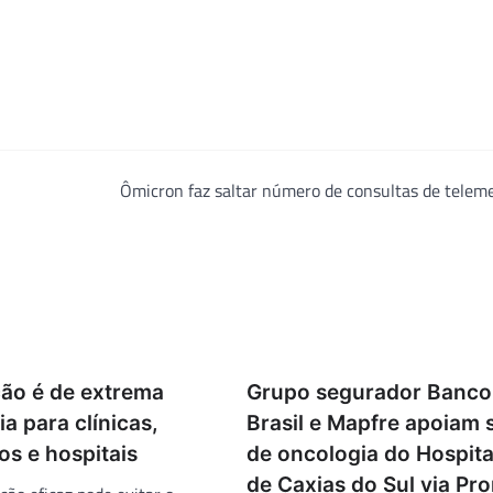
Ômicron faz saltar número de consultas de telem
ção é de extrema
Grupo segurador Banco
a para clínicas,
Brasil e Mapfre apoiam 
os e hospitais
de oncologia do Hospita
de Caxias do Sul via Pr