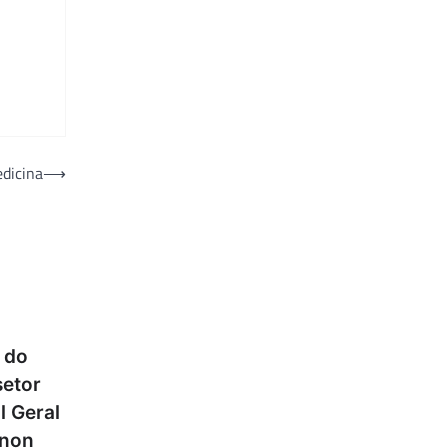
edicina
⟶
 do
setor
l Geral
onon