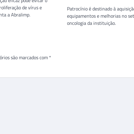
ção eficaz pode evitar o
roliferação de vírus e
Patrocínio é destinado à aquisiçã
nta a Abralimp.
equipamentos e melhorias no set
oncologia da instituição.
órios são marcados com
*