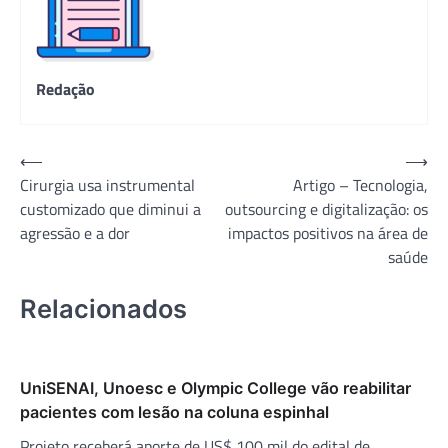
Redação
Navegação
⟵
⟶
Cirurgia usa instrumental
Artigo – Tecnologia,
de
customizado que diminui a
outsourcing e digitalização: os
Post
agressão e a dor
impactos positivos na área de
saúde
Relacionados
UniSENAI, Unoesc e Olympic College vão reabilitar
pacientes com lesão na coluna espinhal
Projeto receberá aporte de US$ 100 mil do edital de