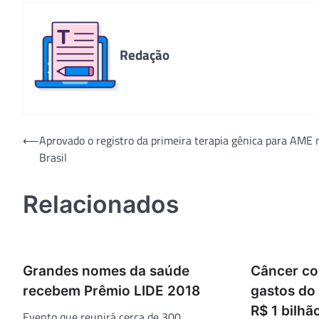
Redação
Navegação
⟵
Aprovado o registro da primeira terapia gênica para AME 
Brasil
de
Post
Relacionados
Grandes nomes da saúde
Câncer co
recebem Prêmio LIDE 2018
gastos do
R$ 1 bilhã
Evento que reunirá cerca de 300