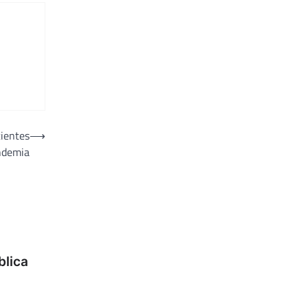
cientes
⟶
ndemia
blica