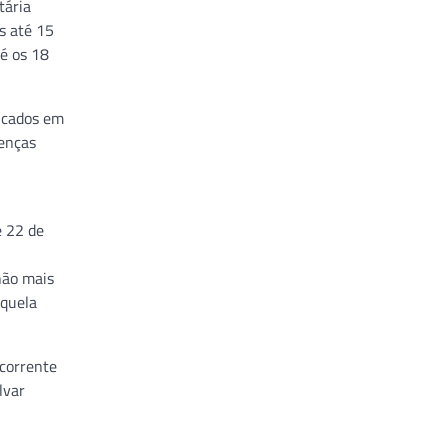
tária
s até 15
té os 18
ricados em
oenças
e 22 de
 não mais
aquela
ecorrente
lvar