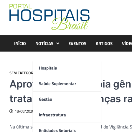
Skip
to
content
INÍCIO
NOTÍCIAS
EVENTOS
ARTIGOS
VÍDE
Hospitais
SEM CATEGORIA
Aprovação de terapia gên
Saúde Suplementar
tratamento de doenças r
Gestão
18/08/2020
Infraestrutura
Na última semana, a Anvisa (Agência Nacional de Vigilância Sa
Entidades Setoriais