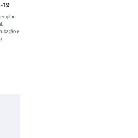
d-19
ntemplou
l,
tubação e
a.