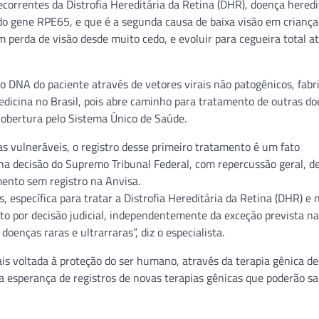
correntes da Distrofia Hereditária da Retina (DHR), doença heredi
 gene RPE65, e que é a segunda causa de baixa visão em criança
perda de visão desde muito cedo, e evoluir para cegueira total a
o DNA do paciente através de vetores virais não patogênicos, fab
edicina no Brasil, pois abre caminho para tratamento de outras d
cobertura pelo Sistema Único de Saúde.
oas vulneráveis, o registro desse primeiro tratamento é um fato
a decisão do Supremo Tribunal Federal, com repercussão geral, d
ento sem registro na Anvisa.
, específica para tratar a Distrofia Hereditária da Retina (DHR) e
o por decisão judicial, independentemente da exceção prevista n
enças raras e ultrarraras”, diz o especialista.
is voltada à proteção do ser humano, através da terapia gênica d
a esperança de registros de novas terapias gênicas que poderão sa