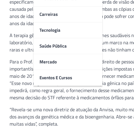
especificamente voltada para pacientes com perda de visão de
causada pela presença de uma mutação em ambas as cópias do
Carreiras
anos de idade. Quem nasce com essa condição pode sofrer com 
anos da idade.
Tecnologia
A terapia gênica consiste na introdução de genes saudáveis n
laboratório, corrigindo mutações. Trata-se de um marco na m
Saúde Pública
raras e ultrarraras que, até então, muitas vezes não tinham 
Para o Prof. Dr. Marcelo Válio, Pós Doutor em direito de pess
Mercado
importantíssimo, pois preenche uma das condições impostas n
maio de 2019, que desobrigava o Estado de fornecer medicam
Eventos E Cursos
“Esse novo registro é o primeiro de uma terapia gênica no país
impedirá, como regra geral, o fornecimento desse medicament
mesma decisão do STF referente à medicamentos órfãos para do
“Revela-se uma nova diretriz de atuação da Anvisa, muito ma
dos avanços da genética médica e da bioengenharia. Abre-se 
muitas vidas”, completa.