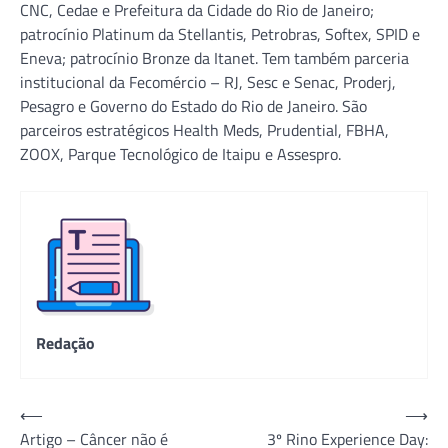
CNC, Cedae e Prefeitura da Cidade do Rio de Janeiro;
patrocínio Platinum da Stellantis, Petrobras, Softex, SPID e
Eneva; patrocínio Bronze da Itanet. Tem também parceria
institucional da Fecomércio – RJ, Sesc e Senac, Proderj,
Pesagro e Governo do Estado do Rio de Janeiro. São
parceiros estratégicos Health Meds, Prudential, FBHA,
ZOOX, Parque Tecnológico de Itaipu e Assespro.
Redação
Navegação
⟵
⟶
Artigo – Câncer não é
3º Rino Experience Day:
de