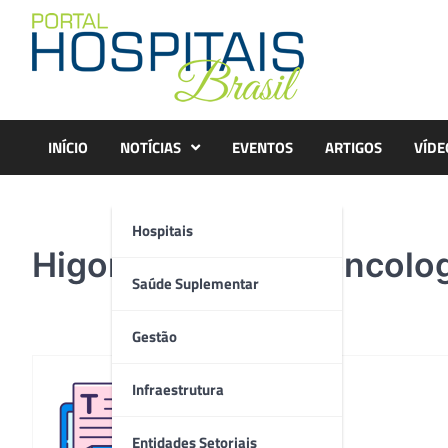
Skip
to
content
INÍCIO
NOTÍCIAS
EVENTOS
ARTIGOS
VÍDE
Hospitais
Higor-Mantovani-oncolo
Saúde Suplementar
Gestão
Infraestrutura
Redação
Entidades Setoriais