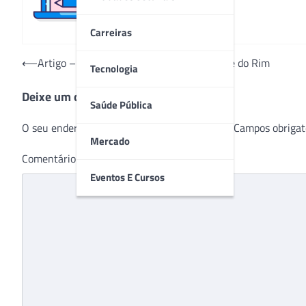
Carreiras
Navegação
⟵
Artigo – 9 de março: Dia Mundial da Saúde do Rim
Tecnologia
de
Deixe um comentário
Post
Saúde Pública
O seu endereço de e-mail não será publicado.
Campos obrigat
Mercado
Comentário
*
Eventos E Cursos