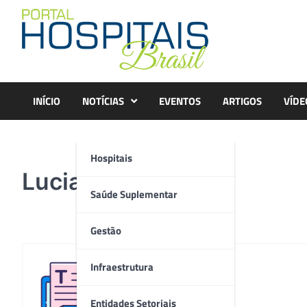
Skip
to
content
INÍCIO
NOTÍCIAS
EVENTOS
ARTIGOS
VÍDE
Hospitais
Luciana-75–1-
Saúde Suplementar
Gestão
Infraestrutura
Redação
Entidades Setoriais