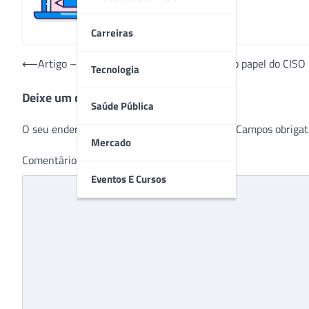
Carreiras
Navegação
⟵
Artigo – A cibersegurança para a saúde e o papel do CISO
Tecnologia
de
Deixe um comentário
Post
Saúde Pública
O seu endereço de e-mail não será publicado.
Campos obrigat
Mercado
Comentário
*
Eventos E Cursos