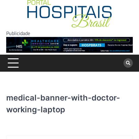
Skip
to
content
Publicidade
medical-banner-with-doctor-
working-laptop