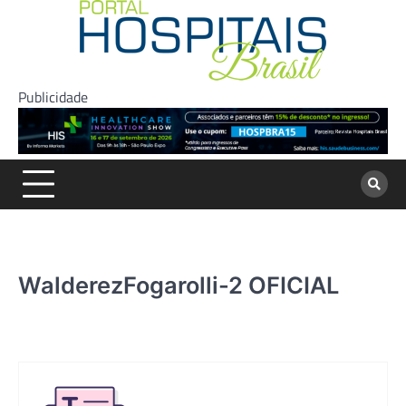
Skip
to
content
Publicidade
WalderezFogarolli-2 OFICIAL