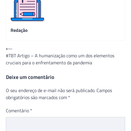
Redação
Navegação
⟵
#TBT Artigo – A humanizaçāo como um dos elementos
de
cruciais para o enfrentamento da pandemia
Post
Deixe um comentário
O seu endereço de e-mail não será publicado.
Campos
obrigatórios são marcados com
*
Comentário
*