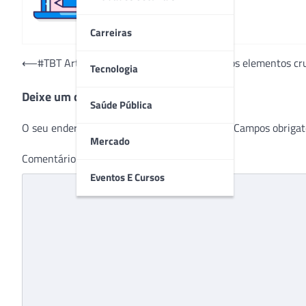
Carreiras
Navegação
⟵
#TBT Artigo – A humanizaçāo como um dos elementos cru
Tecnologia
de
Deixe um comentário
Post
Saúde Pública
O seu endereço de e-mail não será publicado.
Campos obrigat
Mercado
Comentário
*
Eventos E Cursos