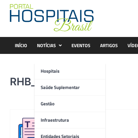
Skip
to
content
INÍCIO
NOTÍCIAS
EVENTOS
ARTIGOS
VÍDE
Hospitais
RHB_Humanização
Saúde Suplementar
Gestão
Infraestrutura
Redação
Entidades Setoriais