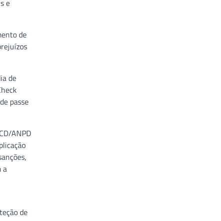
s e
mento de
prejuízos
ia de
Check
úde passe
o CD/ANPD
plicação
sanções,
 a
teção de