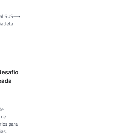
tal SUS
⟶
iatleta
desafio
eada
de
 de
rios para
ias.