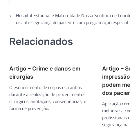
Navegação
⟵
Hospital Estadual e Maternidade Nossa Senhora de Lourd
discute segurança do paciente com programação especial
de
Post
Relacionados
Artigo – Crime e danos em
Artigo – S
cirurgias
impressão
podem mel
O esquecimento de corpos estranhos
dos pacie
durante a realização de procedimentos
cirúrgicos: anotações, consequências, e
Aplicação cor
forma de prevenção.
melhorar a co
profissionais 
segurança na 