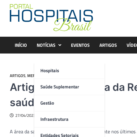
Skip
to
content
INÍCIO
NOTÍCIAS
EVENTOS
ARTIGOS
VÍDE
Hospitais
ARTIGOS
,
MERCADO
Artigo – A influência da
Saúde Suplementar
saúde
Gestão
27/04/2023
Infraestrutura
A área da saúde tem crescido significativamente nos últimos
Entidades Setoriais