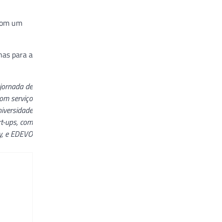
 com um
nas para a
 jornada de
om serviço
niversidade
rt-ups, com
y, e EDEVO