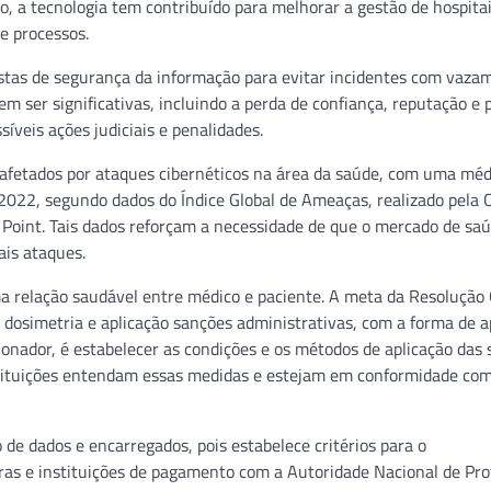
o, a tecnologia tem contribuído para melhorar a gestão de hospitai
e processos.
stas de segurança da informação para evitar incidentes com vaza
 ser significativas, incluindo a perda de confiança, reputação e 
íveis ações judiciais e penalidades.
s afetados por ataques cibernéticos na área da saúde, com uma méd
2022, segundo dados do Índice Global de Ameaças, realizado pela 
 Point. Tais dados reforçam a necessidade de que o mercado de sa
ais ataques.
ma relação saudável entre médico e paciente. A meta da Resoluçã
 dosimetria e aplicação sanções administrativas, com a forma de a
ionador, é estabelecer as condições e os métodos de aplicação das 
stituições entendam essas medidas e estejam em conformidade com
de dados e encarregados, pois estabelece critérios para o
ras e instituições de pagamento com a Autoridade Nacional de Pro