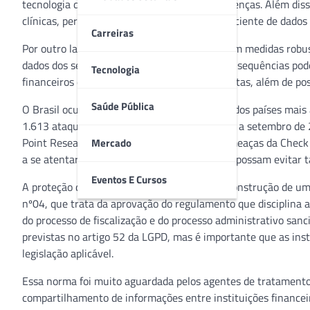
tecnologia de diagnóstico e tratamento de doenças. Além diss
clínicas, permitindo o gerenciamento mais eficiente de dados 
Carreiras
Por outro lado, as empresas devem investir em medidas robu
dados dos seus pacientes, uma vez que as consequências podem
Tecnologia
financeiros em relação a compensações e multas, além de poss
Saúde Pública
O Brasil ocupa a primeira posição no ranking dos países mai
1.613 ataques por semana nos meses de abril a setembro de 
Point Research, divisão de inteligência em ameaças da Check
Mercado
a se atentar cada vez mais para recursos que possam evitar t
Eventos E Cursos
A proteção dos dados é fundamental para a construção de u
nº04, que trata da aprovação do regulamento que disciplina a
do processo de fiscalização e do processo administrativo sanc
previstas no artigo 52 da LGPD, mas é importante que as in
legislação aplicável.
Essa norma foi muito aguardada pelos agentes de tratamento 
compartilhamento de informações entre instituições financei