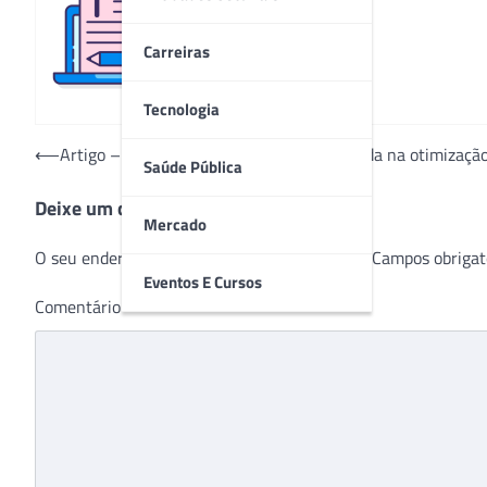
Redação
Carreiras
Tecnologia
Navegação
⟵
Artigo – A inteligência artificial como aliada na otimizaç
Saúde Pública
de
Deixe um comentário
Post
Mercado
O seu endereço de e-mail não será publicado.
Campos obrigat
Eventos E Cursos
Comentário
*