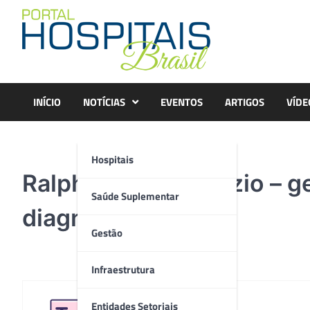
Skip
to
content
INÍCIO
NOTÍCIAS
EVENTOS
ARTIGOS
VÍDE
Hospitais
Ralph Couto Damazio – g
Saúde Suplementar
diagnóstico da MV
Gestão
Infraestrutura
Entidades Setoriais