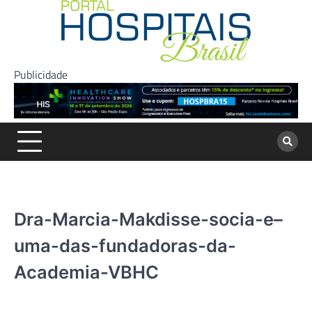
Skip
to
content
Publicidade
Dra-Marcia-Makdisse-socia-e–
uma-das-fundadoras-da-
Academia-VBHC