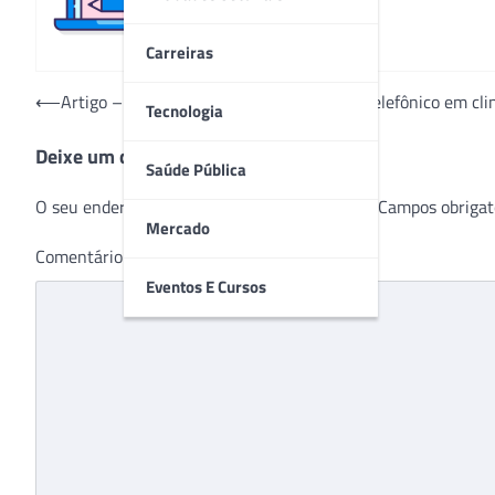
Carreiras
Navegação
⟵
Artigo – A precariedade do atendimento telefônico em clin
Tecnologia
de
Deixe um comentário
Post
Saúde Pública
O seu endereço de e-mail não será publicado.
Campos obrigat
Mercado
Comentário
*
Eventos E Cursos