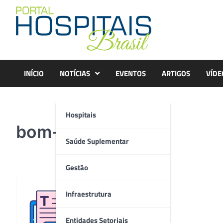
Skip
to
content
INÍCIO
NOTÍCIAS
EVENTOS
ARTIGOS
VÍDE
Hospitais
bom-atendimento
Saúde Suplementar
Gestão
Infraestrutura
Redação
Entidades Setoriais