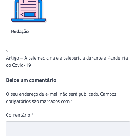
Redação
Navegação
⟵
Artigo – A telemedicina e a teleperícia durante a Pandemia
de
do Covid-19
Post
Deixe um comentário
O seu endereço de e-mail não será publicado.
Campos
obrigatórios são marcados com
*
Comentário
*