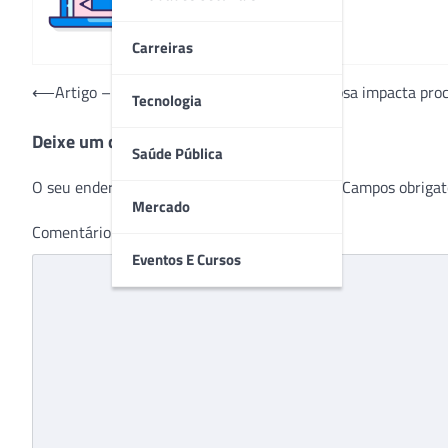
Carreiras
Navegação
⟵
Artigo – Alteração na denunciação caluniosa impacta pro
Tecnologia
de
Deixe um comentário
Post
Saúde Pública
O seu endereço de e-mail não será publicado.
Campos obrigat
Mercado
Comentário
*
Eventos E Cursos