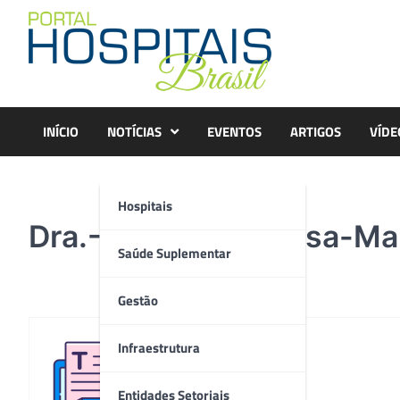
Skip
to
content
INÍCIO
NOTÍCIAS
EVENTOS
ARTIGOS
VÍDE
Hospitais
Dra.-Cynara-Barbosa-Ma
Saúde Suplementar
Gestão
Infraestrutura
Redação
Entidades Setoriais