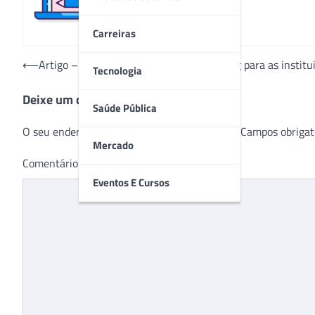
Carreiras
Navegação
⟵
Artigo – As vantagens da cloud computing para as institu
Tecnologia
de
Deixe um comentário
Post
Saúde Pública
O seu endereço de e-mail não será publicado.
Campos obrigat
Mercado
Comentário
*
Eventos E Cursos