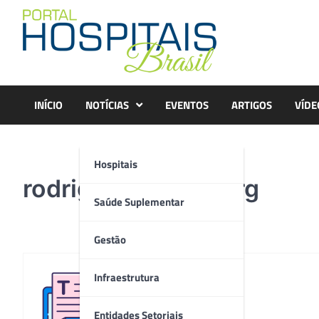
Skip
to
content
INÍCIO
NOTÍCIAS
EVENTOS
ARTIGOS
VÍDE
Hospitais
rodrigo-luchtenberg
Saúde Suplementar
Gestão
Infraestrutura
Redação
Entidades Setoriais