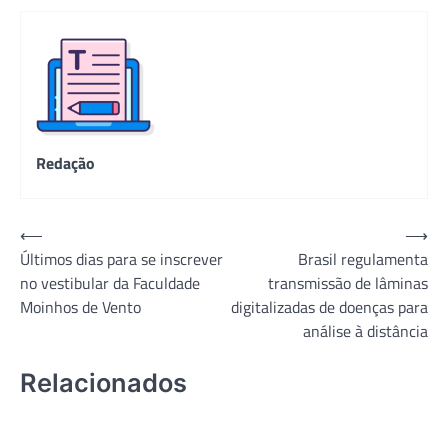
Redação
Navegação
⟵
⟶
Últimos dias para se inscrever
Brasil regulamenta
de
no vestibular da Faculdade
transmissão de lâminas
Post
Moinhos de Vento
digitalizadas de doenças para
análise à distância
Relacionados