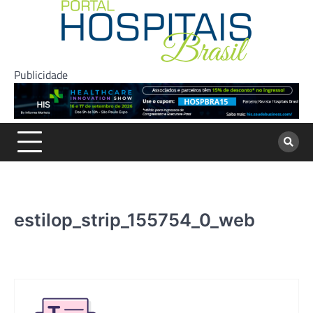
Skip
to
content
Publicidade
estilop_strip_155754_0_web