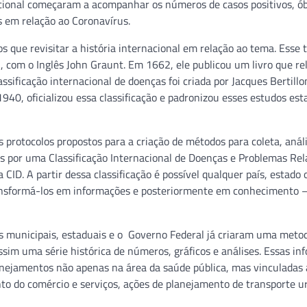
nacional começaram a acompanhar os números de casos positivos, ób
s em relação ao Coronavírus.
que revisitar a história internacional em relação ao tema. Esse t
, com o Inglês John Graunt. Em 1662, ele publicou um livro que re
ssificação internacional de doenças foi criada por Jacques Bertill
0, oficializou essa classificação e padronizou esses estudos esta
 protocolos propostos para a criação de métodos para coleta, anál
s por uma Classificação Internacional de Doenças e Problemas Re
ID. A partir dessa classificação é possível qualquer país, estado 
transformá-los em informações e posteriormente em conhecimento 
s municipais, estaduais e o Governo Federal já criaram uma meto
sim uma série histórica de números, gráficos e análises. Essas in
anejamentos não apenas na área da saúde pública, mas vinculadas 
to do comércio e serviços, ações de planejamento de transporte u