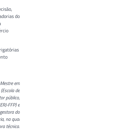
cisão,
adorias do
a
ércio
igatórias
ento
É Mestre em
 (Escola de
or público,
UERJ-FFP) e
gestora do
ia, na qual
ra técnica.