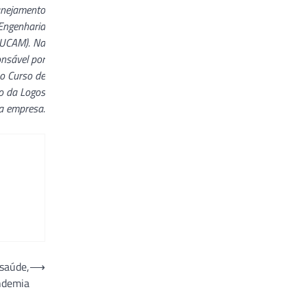
lanejamento
 Engenharia
(UCAM). Na
onsável por
no Curso de
io da Logos
da empresa.
 saúde,
⟶
andemia