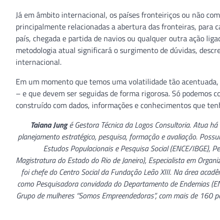
Já em âmbito internacional, os países fronteiriços ou não co
principalmente relacionadas a abertura das fronteiras, para c
país, chegada e partida de navios ou qualquer outra ação lig
metodologia atual significará o surgimento de dúvidas, desc
internacional.
Em um momento que temos uma volatilidade tão acentuada, a
– e que devem ser seguidas de forma rigorosa. Só podemos c
construído com dados, informações e conhecimentos que tenh
Taiana Jung
é Gestora Técnica da Logos Consultoria. Atua há
planejamento estratégico, pesquisa, formação e avaliação. Possui
Estudos Populacionais e Pesquisa Social (ENCE/IBGE), Per
Magistratura do Estado do Rio de Janeiro), Especialista em Organiz
foi chefe do Centro Social da Fundação Leão XIII. Na área acad
como Pesquisadora convidada do Departamento de Endemias (ENSP
Grupo de mulheres “Somos Empreendedoras”, com mais de 160 part