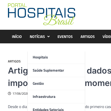
Skip
to
content
INÍCIO
NOTÍCIAS
EVENTOS
ARTIGOS
VÍDE
Hospitais
ARTIGOS
Artigo – Coletas de dados
Saúde Suplementar
importância nesse mome
Gestão
17/06/2020
Infraestrutura
Desde o dia 26 de fevereiro, com a ocorrência do primeiro cas
Entidades Setoriais