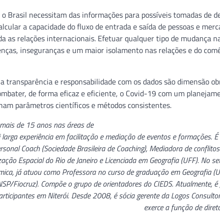
m o Brasil necessitam das informações para possíveis tomadas de de
alcular a capacidade do fluxo de entrada e saída de pessoas e merc
ada as relações internacionais. Efetuar qualquer tipo de mudança n
renças, inseguranças e um maior isolamento nas relações e do com
 transparência e responsabilidade com os dados são dimensão obr
ombater, de forma eficaz e eficiente, o Covid-19 com um planejam
am parâmetros científicos e métodos consistentes.
 mais de 15 anos nas áreas de
 larga experiência em facilitação e mediação de eventos e formações. 
sonal Coach (Sociedade Brasileira de Coaching), Mediadora de conflitos
ação Espacial do Rio de Janeiro e Licenciada em Geografia (UFF). No set
êmica, já atuou como Professora no curso de graduação em Geografia (
/Fiocruz). Compõe o grupo de orientadores do CIEDS. Atualmente, é 
icipantes em Niterói. Desde 2008, é sócia gerente da Logos Consultor
exerce a função de direto