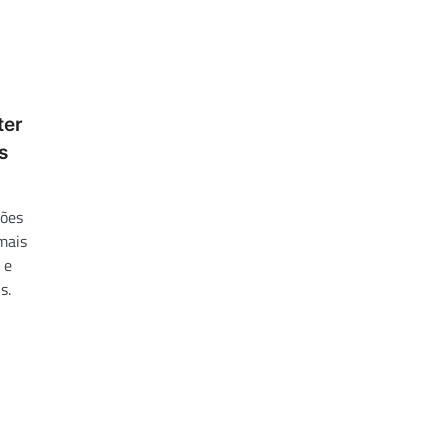
ter
s
ções
mais
 e
s.