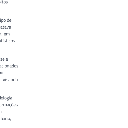
itos,
ipo de
latava
on, em
tísticos
ise e
lacionados
ou
– visando
dologia
formações
a
rbano,