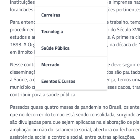
instituições públicas e privadas, laboratórios e a imprensa 
localidades de contágio, entre outras informações pertinente
Carreiras
Para entendermos melhor a importância desse trabalho, temos 
procedimento começou a ser elaborado a partir do Século XVII
Tecnologia
estudos e análises das mortalidades por causas. A primeira cla
1893. A Organização Mundial da Saúde (OMS), na década de 194
Saúde Pública
em âmbito internacional.
Nesse contexto, o Brasil é integrante da OMS e deve seguir os
Mercado
disseminação de dados. Esses métodos e estudos são pautado
à Saúde, a chamada CID. Para cada tipo de doença, temos uma C
Eventos E Cursos
município criar métodos de coleta e análise desses dados, 
contribuir para a saúde pública.
Passados quase quatro meses da pandemia no Brasil, os ente
que no decorrer do tempo está sendo consolidada, surgindo as
são divulgadas para que sejam aplicadas na elaboração de pl
ampliação ou não do isolamento social, abertura ou fechamen
assistência social e controle social, entre outras aplicações.