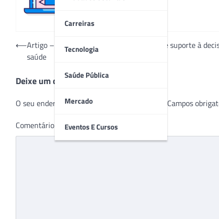
Carreiras
Navegação
⟵
Artigo – Como a adoção de ferramentas de suporte à decisã
Tecnologia
saúde
de
Post
Saúde Pública
Deixe um comentário
Mercado
O seu endereço de e-mail não será publicado.
Campos obrigat
Comentário
*
Eventos E Cursos