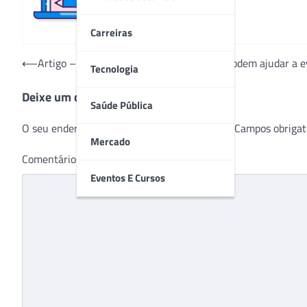
Carreiras
Navegação
⟵
Artigo – Como as propriedades do Cobre podem ajudar a ev
Tecnologia
de
Deixe um comentário
Post
Saúde Pública
O seu endereço de e-mail não será publicado.
Campos obrigat
Mercado
Comentário
*
Eventos E Cursos