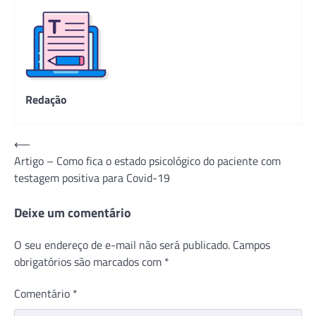
Redação
Navegação
⟵
Artigo – Como fica o estado psicológico do paciente com
de
testagem positiva para Covid-19
Post
Deixe um comentário
O seu endereço de e-mail não será publicado.
Campos
obrigatórios são marcados com
*
Comentário
*