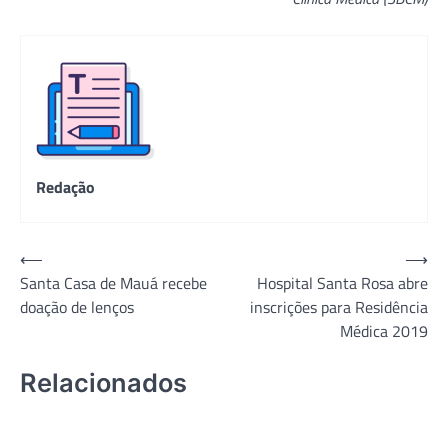
Redação
Navegação
⟵
⟶
Santa Casa de Mauá recebe
Hospital Santa Rosa abre
de
doação de lenços
inscrições para Residência
Post
Médica 2019
Relacionados