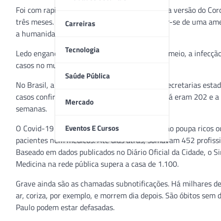
Foi com rapidez e sem pedir licença que a nova versão do Co
três meses. No início, muitos pensavam tratar-se de uma am
Carreiras
a humanidade.
Tecnologia
Ledo engano. Em pouco mais de dois meses e meio, a infecção
casos no mundo, com cerca de 50 mil óbitos.
Saúde Pública
No Brasil, a situação segue preocupante. As secretarias esta
casos confirmados do Sars-Cov-2. As mortes já eram 202 e a 
Mercado
semanas.
Eventos E Cursos
O Covid-19 é a versão democrática do mal. Não poupa ricos 
pacientes nem médicos. Até dias atrás, somavam 452 profissio
Baseado em dados publicados no Diário Oficial da Cidade, o S
Medicina na rede pública supera a casa de 1.100.
Grave ainda são as chamadas subnotificações. Há milhares de
ar, coriza, por exemplo, e morrem dia depois. São óbitos sem 
Paulo podem estar defasadas.