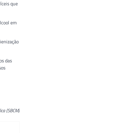
íceis que
álcool em
ienização
os das
sos
dica (SBCM)