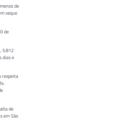
á menos de
 em xeque
00 de
, 5.812
 dias e
 respeita
ês.
de
alta de
rus em São