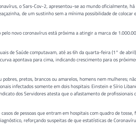
ronavírus, o Sars-Cov-2, apresentou-se ao mundo oficialmente, h
eaçazinha, de um sustinho sem a mínima possibilidade de colocar
 pelo novo coronavírus está próxima a atingir a marca de 1.000.0
duais de Saúde computavam, até as 6h da quarta-feira (1° de abril)
curva apontava para cima, indicando crescimento para os próximos
ou pobres, pretos, brancos ou amarelos, homens nem mulheres; não
nais infectados somente em dois hospitais: Einstein e Sírio Liban
indicato dos Servidores atesta que o afastamento de profissionais 
 casos de pessoas que entram em hospitais com quadro de tosse, f
diagnóstico, reforçando suspeitas de que estatísticas de Coronaví