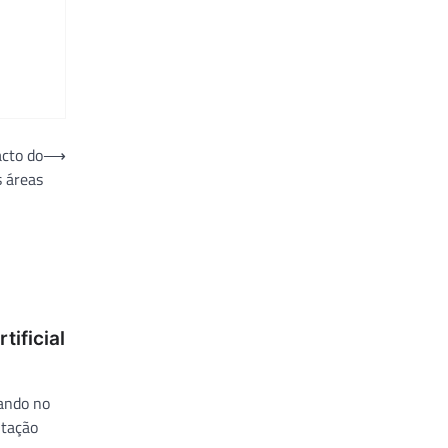
acto do
⟶
 áreas
tificial
ando no
utação