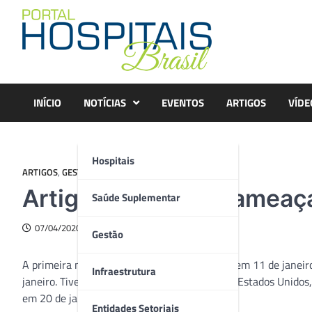
Skip
to
content
INÍCIO
NOTÍCIAS
EVENTOS
ARTIGOS
VÍDE
Hospitais
ARTIGOS
,
GESTÃO
Artigo – Covid-19: ameaç
Saúde Suplementar
07/04/2020
Gestão
A primeira morte por Covid-19 foi registrada em 11 de janeiro
Infraestrutura
janeiro. Tivemos logo a primeira paciente nos Estados Unidos
em 20 de janeiro.
Entidades Setoriais